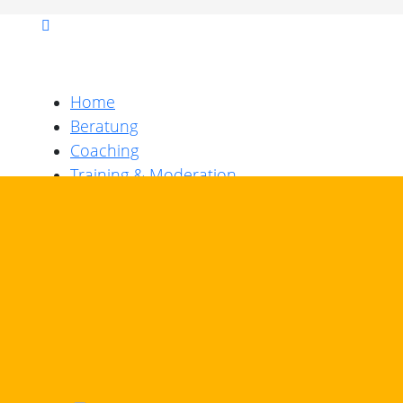
Home
Beratung
Coaching
Training & Moderation
Mediation
Teamentwicklung
Changemanagement